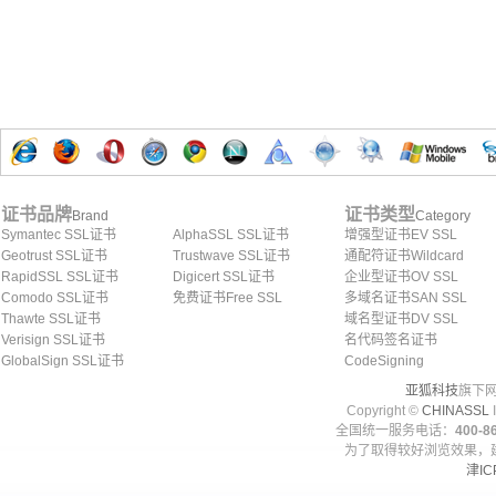
证书品牌
证书类型
Brand
Category
Symantec SSL证书
AlphaSSL SSL证书
增强型证书EV SSL
Geotrust SSL证书
Trustwave SSL证书
通配符证书Wildcard
RapidSSL SSL证书
Digicert SSL证书
企业型证书OV SSL
Comodo SSL证书
免费证书Free SSL
多域名证书SAN SSL
Thawte SSL证书
域名型证书DV SSL
Verisign SSL证书
名代码签名证书
GlobalSign SSL证书
CodeSigning
亚狐科技
旗下网
Copyright ©
CHINASSL
I
全国统一服务电话：
400-86
为了取得较好浏览效果，建
津IC