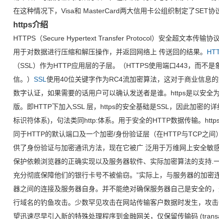
在这种情况下，Visa和 MasterCard两大信用卡公组织制定了S
https介绍
HTTPS（Secure Hypertext Transfer Protocol）安全超
用于对数据进行压缩和解压操作，并返回网络上 传送回的结果。
HT
（SSL）作为HTTP应用层的子层。（HTTPS使用端口443，而不是象
信。）
SSL
使用40位关键字作为RC4流加密算法，这对于商业信息的加
数字认证，如果需要的话用户可以确认发送者是谁。https是以安全为
版。即HTTP下加入SSL 层，https的安全基础是SSL，因此加密的详细
标识符体系)，句法类同http:体系。用于安全的HTTP数据传输。http
同于HTTP的默认端口及一个加密/身份验证层（在HTTP与TCP
供了身份验证与加密通讯方法，现在它被广 泛用于万维网上安全敏
保护依赖浏览器的正确实现以及服务器软件、实际加密算法的支持.一种
充分彻底保障他们的银行卡号不被偷窃。”实际上，与服务器的加密
器之间的连接及服务器自身。并不能绝对确保服务器自己是安全的，
行域名的钓鱼攻击。少数罕见攻击在网站传输客户数据时发生，攻击
望迅速尽早引入新的特殊处理程序到金融网关，仅保留传输码 (transac