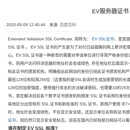
增强型证书EV SSL,赛门铁克EV证书,verisign EV SSL证书,完美支持地址栏显示中文企业名
EV服务器证书
位SSL证书,绿色地址栏证书
2010-05-09 12:40:44 来源:
百度百科
Extended Validation SSL Certificate, 简称为：
EV SSL证书
，意思
SSL 证书 。 EV SSL 证书的产生是为了对付日益猖獗的网上欺
心。EV SSL 证书是一种新型的需要对申请单位进行非常严格身份验证
书，则用户访问时浏览器的地址栏会变成绿色, 并在地址栏后面显
和此证书的颁发机构，明确指出此网站的身份已经此证书颁发机构严格验
最低128位和较高256位（这里指的是SSL会话时生成加密密钥的
128位的加密强度，使用强行攻击的办法破译密码，也需要10的19次方年
书，意在解决目前各个数字证书颁发机构颁发 SSL 证书采用的身
易地区分出现有的 SSL 证书和新标准的 SSL 证书，即用户使用 IE7+、F
时，地址栏会变成绿色，不仅显示安全锁，还显示单位名称和证书
证书
，则仍然只显示安全锁标志。目前在国内已经有部分网站可以看
谁在制定 EV SSL 标准?