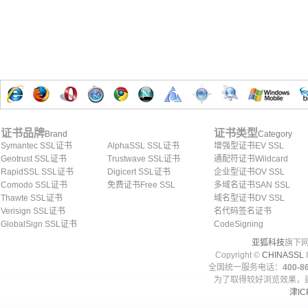
证书品牌
证书类型
Brand
Category
Symantec SSL证书
AlphaSSL SSL证书
增强型证书EV SSL
Geotrust SSL证书
Trustwave SSL证书
通配符证书Wildcard
RapidSSL SSL证书
Digicert SSL证书
企业型证书OV SSL
Comodo SSL证书
免费证书Free SSL
多域名证书SAN SSL
Thawte SSL证书
域名型证书DV SSL
Verisign SSL证书
名代码签名证书
GlobalSign SSL证书
CodeSigning
亚狐科技
旗下网
Copyright ©
CHINASSL
I
全国统一服务电话：
400-86
为了取得较好浏览效果，建
津IC