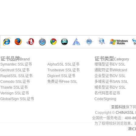
证书品牌
证书类型
Brand
Category
Symantec SSL证书
AlphaSSL SSL证书
增强型证书EV SSL
Geotrust SSL证书
Trustwave SSL证书
通配符证书Wildcard
RapidSSL SSL证书
Digicert SSL证书
企业型证书OV SSL
Comodo SSL证书
免费证书Free SSL
多域名证书SAN SSL
Thawte SSL证书
域名型证书DV SSL
Verisign SSL证书
名代码签名证书
GlobalSign SSL证书
CodeSigning
亚狐科技
旗下网
Copyright ©
CHINASSL
I
全国统一服务电话：
400-86
为了取得较好浏览效果，建
津IC