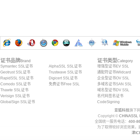
证书品牌
证书类型
Brand
Category
Symantec SSL证书
AlphaSSL SSL证书
增强型证书EV SSL
Geotrust SSL证书
Trustwave SSL证书
通配符证书Wildcard
RapidSSL SSL证书
Digicert SSL证书
企业型证书OV SSL
Comodo SSL证书
免费证书Free SSL
多域名证书SAN SSL
Thawte SSL证书
域名型证书DV SSL
Verisign SSL证书
名代码签名证书
GlobalSign SSL证书
CodeSigning
亚狐科技
旗下网
Copyright ©
CHINASSL
I
全国统一服务电话：
400-86
为了取得较好浏览效果，建
津IC