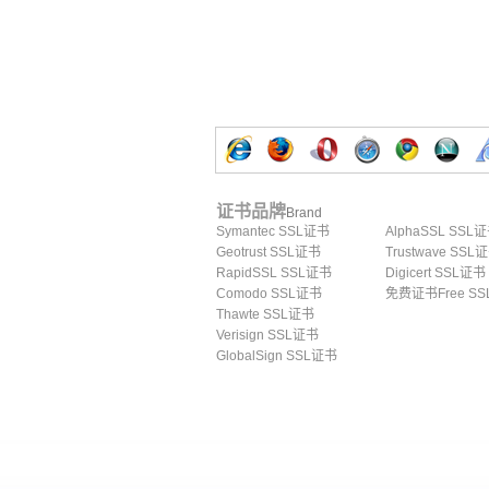
证书品牌
Brand
Symantec SSL证书
AlphaSSL SSL
Geotrust SSL证书
Trustwave SSL
RapidSSL SSL证书
Digicert SSL证书
Comodo SSL证书
免费证书Free SS
Thawte SSL证书
Verisign SSL证书
GlobalSign SSL证书