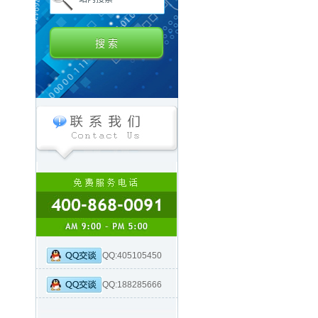
QQ:405105450
QQ:188285666