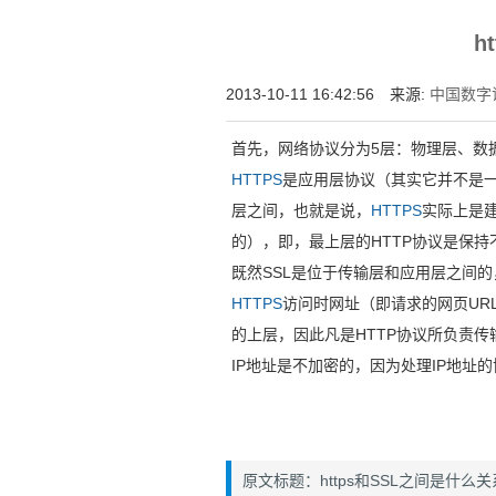
增强型证书EV SSL,赛门铁克EV证书,verisign E
h
位SSL证书,绿色地址栏证书
2013-10-11 16:42:56 来源:
中国数字证
首先，网络协议分为5层：物理层、数
HTTPS
是应用层协议（其实它并不是
层之间，也就是说，
HTTPS
实际上是建
的），即，最上层的HTTP协议是保持
既然SSL是位于传输层和应用层之间
HTTPS
访问时网址（即请求的网页URL
的上层，因此凡是HTTP协议所负责
IP地址是不加密的，因为处理IP地址的
原文标题：https和SSL之间是什么