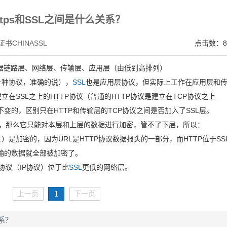
V SSL证书,完美支持地址栏显示中文企业名称EV SSL品牌,赛门铁克EV证书 Symantec、GeoTru
ttps和SSL之间是什么关系？
书CHINASSL
点击数：8
据链路层、网络层、传输层、应用层（由低到高排列）
一种协议，准确的说），
SSL
也是应用层协议，但实际上工作在应用层和
立在SSL之上的HTTP协议（普通的HTTP协议是建立在TCP协议之上
不变的，区别只在HTTP和传输层的TCP协议之间是否加入了SSL层。
的，那么它只能对本层和上层的数据进行加密，管不了下层，所以：
）是加密的，因为URL是HTTP协议数据报头的一部分，而HTTP位于SS
传输的数据就全部被加密了。
协议（IP协议）位于比
SSL
更低的网络层。
1
上一页
下一页
关系？