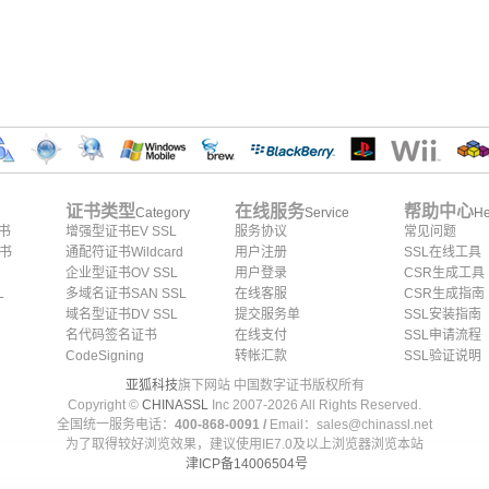
证书类型
在线服务
帮助中心
Category
Service
He
证书
增强型证书EV SSL
服务协议
常见问题
证书
通配符证书Wildcard
用户注册
SSL在线工具
企业型证书OV SSL
用户登录
CSR生成工具
L
多域名证书SAN SSL
在线客服
CSR生成指南
域名型证书DV SSL
提交服务单
SSL安装指南
名代码签名证书
在线支付
SSL申请流程
CodeSigning
转帐汇款
SSL验证说明
亚狐科技
旗下网站 中国数字证书版权所有
Copyright ©
CHINASSL
Inc 2007-
2026
All Rights Reserved.
全国统一服务电话：
400-868-0091 /
Email：sales@chinassl.net
为了取得较好浏览效果，建议使用IE7.0及以上浏览器浏览本站
津ICP备14006504号