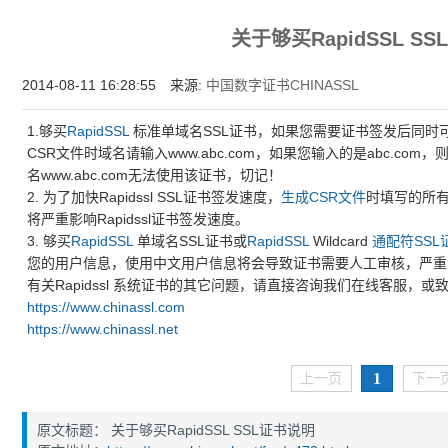
为什么企业型SSL证书? 证书包含企业信息，点击证书信息立辨网站是否属于该
关于够买RapidSSL S
付、政府机构...
2014-08-11 16:28:55 来源:
中国数字证书CHINASSL
1.够买
RapidSSL
标准单域名SSL证书，如果您需要证书签发后同时可以保护
CSR文件时域名请输入www.abc.com，如果您输入的是abc.com
名www.abc.com无法使用该证书，切记！
2. 为了加快Rapidssl SSL证书签发速度，
生成CSR文件
时填写的所
将严重影响Rapidssl证书签发速度。
3. 够买
RapidSSL
单域名SSL证书或
RapidSSL
Wildcard
通配符SSL
您的用户信息，使用中文用户信息将会导致证书需要人工审核，严重
有关Rapidssl 系统证书的其它问题，请直接咨询我们在线客服，或致电给
https://www.chinassl.com
https://www.chinassl.net
1
上一页
下一
原文标题： 关于够买RapidSSL SSL证书说明