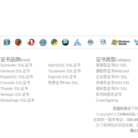
证书品牌
证书类型
Brand
Category
Symantec SSL证书
AlphaSSL SSL证书
增强型证书EV SSL
Geotrust SSL证书
Trustwave SSL证书
通配符证书Wildcard
RapidSSL SSL证书
Digicert SSL证书
企业型证书OV SSL
Comodo SSL证书
免费证书Free SSL
多域名证书SAN SSL
Thawte SSL证书
域名型证书DV SSL
Verisign SSL证书
名代码签名证书
GlobalSign SSL证书
CodeSigning
亚狐科技
旗下网
Copyright ©
CHINASSL
I
全国统一服务电话：
400-86
为了取得较好浏览效果，建
津IC