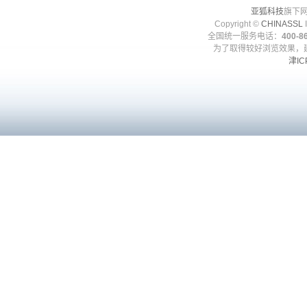
亚狐科技
旗下网
Copyright ©
CHINASSL
I
全国统一服务电话：
400-86
为了取得较好浏览效果，建
津IC