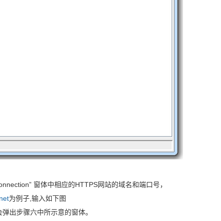
S Connection” 窗体中相应的HTTPS网站的域名和端口号，
net
为例子,输入如下图
会弹出步骤六中所示意的窗体。