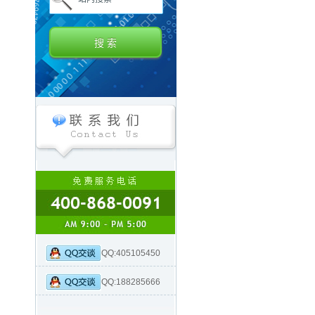
QQ:405105450
QQ:188285666