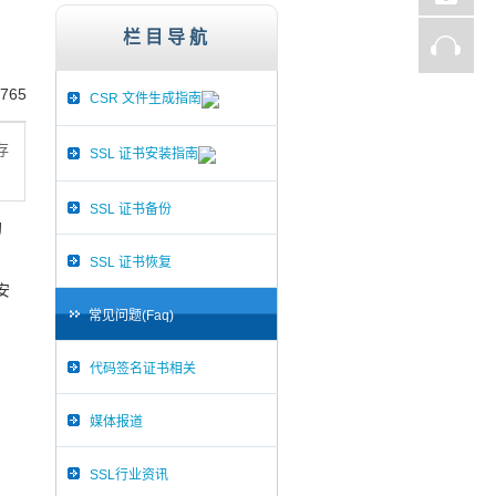
st、Thawte、GlobalSign,服务器证书,256
栏目导航
765
CSR 文件生成指南
存
SSL 证书安装指南
SSL 证书备份
的
SSL 证书恢复
安
常见问题(Faq)
代码签名证书相关
媒体报道
SSL行业资讯