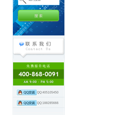
QQ:405105450
QQ:188285666