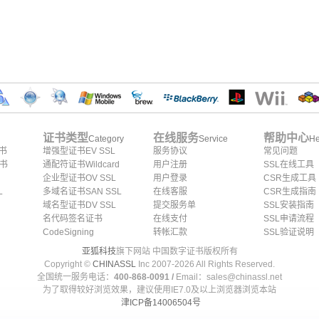
证书类型
在线服务
帮助中心
Category
Service
He
证书
增强型证书EV SSL
服务协议
常见问题
证书
通配符证书Wildcard
用户注册
SSL在线工具
企业型证书OV SSL
用户登录
CSR生成工具
L
多域名证书SAN SSL
在线客服
CSR生成指南
域名型证书DV SSL
提交服务单
SSL安装指南
名代码签名证书
在线支付
SSL申请流程
CodeSigning
转帐汇款
SSL验证说明
亚狐科技
旗下网站 中国数字证书版权所有
Copyright ©
CHINASSL
Inc 2007-
2026
All Rights Reserved.
全国统一服务电话：
400-868-0091 /
Email：sales@chinassl.net
为了取得较好浏览效果，建议使用IE7.0及以上浏览器浏览本站
津ICP备14006504号