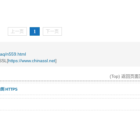
1
上一页
下一页
/faq/n559.html
SL[
https://www.chinassl.net
]
(Top) 返回页
定向到 HTTPS