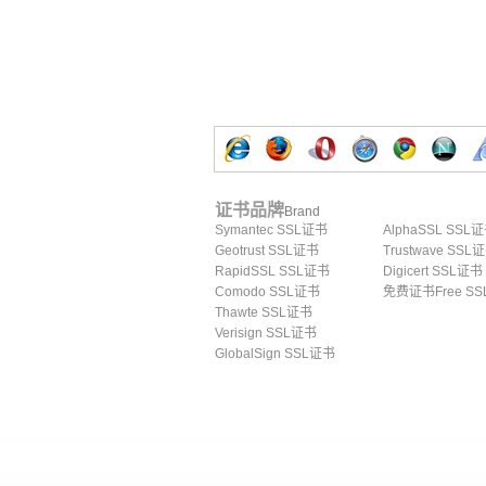
证书品牌
Brand
Symantec SSL证书
AlphaSSL SSL
Geotrust SSL证书
Trustwave SSL
RapidSSL SSL证书
Digicert SSL证书
Comodo SSL证书
免费证书Free SS
Thawte SSL证书
Verisign SSL证书
GlobalSign SSL证书