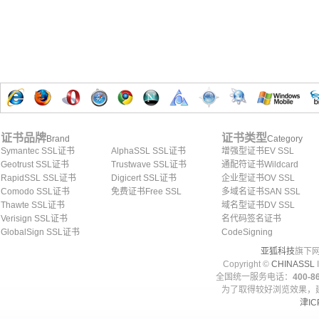
证书品牌
证书类型
Brand
Category
Symantec SSL证书
AlphaSSL SSL证书
增强型证书EV SSL
Geotrust SSL证书
Trustwave SSL证书
通配符证书Wildcard
RapidSSL SSL证书
Digicert SSL证书
企业型证书OV SSL
Comodo SSL证书
免费证书Free SSL
多域名证书SAN SSL
Thawte SSL证书
域名型证书DV SSL
Verisign SSL证书
名代码签名证书
GlobalSign SSL证书
CodeSigning
亚狐科技
旗下网
Copyright ©
CHINASSL
I
全国统一服务电话：
400-86
为了取得较好浏览效果，建
津IC