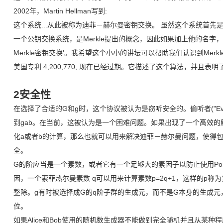
2002年，Martin Hellman写到:
这个系统...从此被称为迪菲－赫尔曼密钥交换。 虽然这个系统首
一个公钥交换系统，是Merkle提出的概念，因此如果加上他的名字，这个系统
Merkle密钥交换'。我希望这个小小的讲坛可以帮助我们认识到Mer
美国专利 4,200,770, 现在已经过期。它描述了这个算法，并且表明了Hel
2安全性
在选择了合适的G和g时，这个协议被认为是窃听安全的。偷听者("E
到gab。在当前，这被认为是一个困难问题。如果出现了一个高效
化a或者b的计算，那么也就可以用来解决迪菲－赫尔曼问题，使得
全。
G的阶应当是一个素数，或者它有一个足够大的素因子以防止使用Pohli
因，一个索菲热尔曼素数 q可以用来计算素数p=2q+1，这样的p称
整除。g有时被选择成G的q阶子群的生成元，而不是G本身的生成元
位。
如果Alice和Bob使用的随机数生成器不能做到完全随机并且从某种