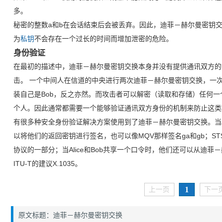
多。
秘密的整数a和b在会话结束后会被丢弃。因此，迪菲－赫尔曼密钥
为
私钥
不会存在一个过长的时间而增加泄密的危险。
身份验证
在最初的描述中，迪菲－赫尔曼密钥交换本身并没有提供通讯双方的
击。 一个中间人在信道的中央进行两次迪菲－赫尔曼密钥交换，一次和Al
装自己是Bob，反之亦然。而攻击者可以解密（读取和存储）任何
个人。因此通常都需要一个能够验证通讯双方身份的机制来防止这类
有很多种安全身份验证解决方案使用到了迪菲－赫尔曼密钥交换。当Al
以将他们的返回密钥进行签名，也可以像MQV那样签名ga和gb；STS以及I
协议的一部分；当Alice和Bob共享一个口令时，他们还可以从迪
ITU-T的建议X.1035。
1
上一页
下一
原文标题：迪菲－赫尔曼密钥交换