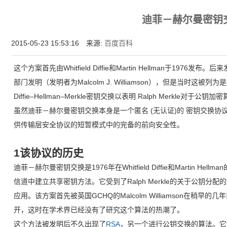
为什么企业型SSL证书? 证书包含企业信息，点击证书信息立辨网站是否属于该
迪菲－赫尔曼密钥
付、政府机构...
2015-05-23 15:53:16 来源:
百度百科
这个方案首先由Whitfield Diffie和Martin Hellman于19
部门发明（发明者为Malcolm J. Williamson），但是当时这
Diffie–Hellman–Merkle密钥交换以表明 Ralph Merkle对于公钥加密
虽然迪菲－赫尔曼密钥交换本身是一个匿名 (无认证)的 密钥交换
供传输层安全协议的短暂模式中的完备的前向安全性。
1该协议的历史
迪菲－赫尔曼密钥交换是1976年在Whitfield Diffie和Martin 
信道中建立共享密钥方法。它受到了Ralph Merkle的关于公钥分配的
应用。该方案首先被英国GCHQ的Malcolm Williamson在稍早
开，这时在学术界已经没有了研究这个算法的热潮了。
这个方法被发明后不久出现了
RSA
，另一个进行公钥交换的算法。它