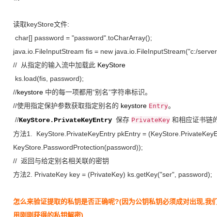
读取keyStore文件:
char[] password = "password".toCharArray();
java.io.FileInputStream fis = new java.io.FileInputStream("c:/serve
// 从指定的输入流中加载此
KeyStore
ks.load(fis, password);
//
keystore
中的每一项都用“别名”字符串标识。
//使用指定保护参数获取指定别名的
keystore
。
Entry
//
保存
和相应证书链
KeyStore
.PrivateKeyEntry
PrivateKey
方法1. KeyStore.PrivateKeyEntry pkEntry = (KeyStore.PrivateKeyE
KeyStore.PasswordProtection(password));
// 返回与给定别名相关联的密钥
方法2. PrivateKey key = (PrivateKey) ks.getKey("ser", password);
怎么来验证提取的私钥是否正确呢?(因为公钥私钥必须成对出现,我
用刚刚获得的私钥解密)