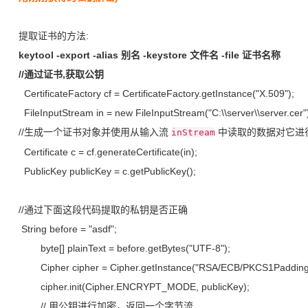
提取证书的方法:
keytool -export -alias 别名 -keystore 文件名 -file 证书名称
//通过证书,获取公钥
CertificateFactory cf = CertificateFactory.getInstance("X.509");
FileInputStream in = new FileInputStream("C:\\server\\server.cer"
//生成一个证书对象并使用从输入流
中读取的数据对它进
inStream
Certificate c = cf.generateCertificate(in);
PublicKey publicKey = c.getPublicKey();
//通过下面这段代码提取的私钥是否正确
String before = "asdf";
byte[] plainText = before.getBytes("UTF-8");
Cipher cipher = Cipher.getInstance("RSA/ECB/PKCS1Padding
cipher.init(Cipher.ENCRYPT_MODE, publicKey);
// 用公钥进行加密，返回一个字节流