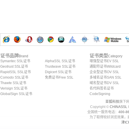
证书品牌
证书类型
Brand
Category
Symantec SSL证书
AlphaSSL SSL证书
增强型证书EV SSL
Geotrust SSL证书
Trustwave SSL证书
通配符证书Wildcard
RapidSSL SSL证书
Digicert SSL证书
企业型证书OV SSL
Comodo SSL证书
免费证书Free SSL
多域名证书SAN SSL
Thawte SSL证书
域名型证书DV SSL
Verisign SSL证书
名代码签名证书
GlobalSign SSL证书
CodeSigning
亚狐科技
旗下网
Copyright ©
CHINASSL
I
全国统一服务电话：
400-86
为了取得较好浏览效果，建
津IC