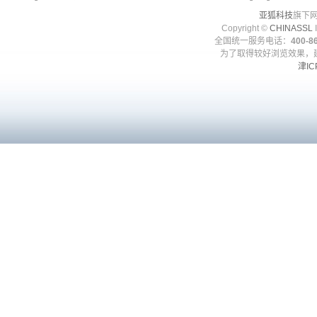
亚狐科技
旗下网
Copyright ©
CHINASSL
I
全国统一服务电话：
400-86
为了取得较好浏览效果，建
津IC