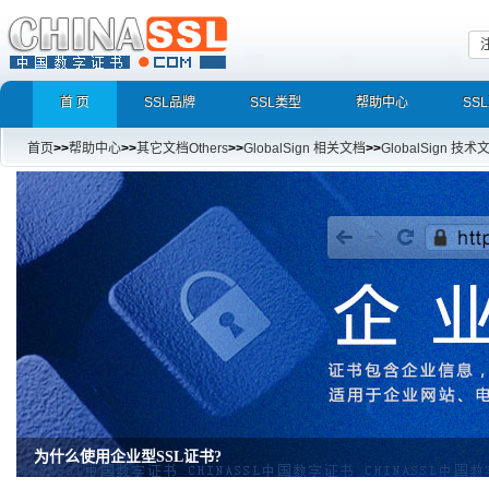
首 页
SSL品牌
SSL类型
帮助中心
SS
首页
>>
帮助中心
>>
其它文档Others
>>
GlobalSign 相关文档
>>
GlobalSign 技术
为什么使用企业型SSL证书?