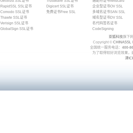
Geotrust SSL证书
Trustwave SSL证书
通配符证书Wildcard
RapidSSL SSL证书
Digicert SSL证书
企业型证书OV SSL
Comodo SSL证书
免费证书Free SSL
多域名证书SAN SSL
Thawte SSL证书
域名型证书DV SSL
Verisign SSL证书
名代码签名证书
GlobalSign SSL证书
CodeSigning
亚狐科技
旗下网
Copyright ©
CHINASSL
I
全国统一服务电话：
400-86
为了取得较好浏览效果，建
津IC