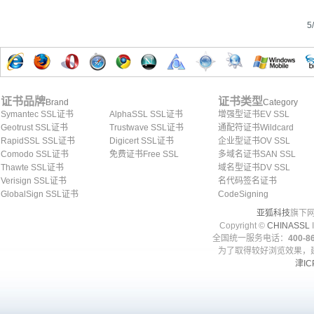
限公司
公司
有限公
5
证书品牌
证书类型
Brand
Category
Symantec SSL证书
AlphaSSL SSL证书
增强型证书EV SSL
Geotrust SSL证书
Trustwave SSL证书
通配符证书Wildcard
RapidSSL SSL证书
Digicert SSL证书
企业型证书OV SSL
Comodo SSL证书
免费证书Free SSL
多域名证书SAN SSL
Thawte SSL证书
域名型证书DV SSL
Verisign SSL证书
名代码签名证书
GlobalSign SSL证书
CodeSigning
亚狐科技
旗下网
Copyright ©
CHINASSL
I
全国统一服务电话：
400-86
为了取得较好浏览效果，建
津IC