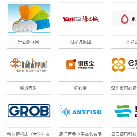
增强型证书EV SSL,赛门铁克EV证书,verisign EV SSL证书,完美支持地址栏显示中文企业名称E
位SSL证书,绿色地址栏证书
行云物联网
阳光城集团
水滴
城城理财
铜钱宝
深圳市同心投
份公
格劳博机床（大连）有
厦门百鱼电子商务有限
易云捷讯科技