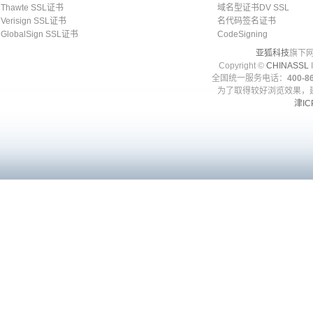
Thawte SSL证书
域名型证书DV SSL
Verisign SSL证书
名代码签名证书
GlobalSign SSL证书
CodeSigning
亚狐科技
旗下网
Copyright ©
CHINASSL
I
全国统一服务电话：
400-86
为了取得较好浏览效果，建
津IC