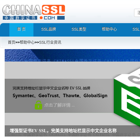
首 页
SSL品牌
SSL类型
帮助中心
SS
首页
>>
帮助中心
>>
SSL行业资讯
增强型证书EV SSL，完美支持地址栏显示中文企业名称