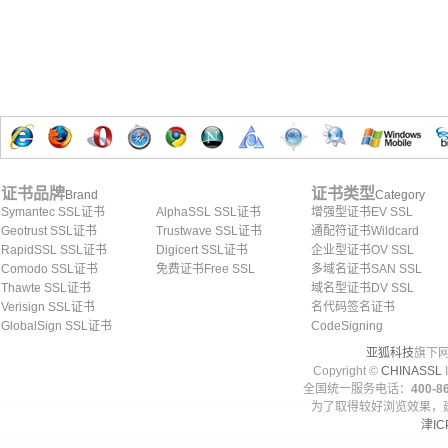
证书品牌
证书类型
Brand
Category
Symantec SSL证书
AlphaSSL SSL证书
增强型证书EV SSL
Geotrust SSL证书
Trustwave SSL证书
通配符证书Wildcard
RapidSSL SSL证书
Digicert SSL证书
企业型证书OV SSL
Comodo SSL证书
免费证书Free SSL
多域名证书SAN SSL
Thawte SSL证书
域名型证书DV SSL
Verisign SSL证书
名代码签名证书
GlobalSign SSL证书
CodeSigning
亚狐科技
旗下网
Copyright ©
CHINASSL
I
全国统一服务电话：
400-86
为了取得较好浏览效果，建
津IC