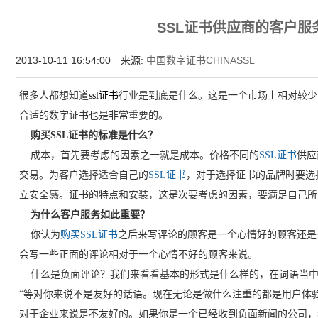
增强型证书EV SSL,赛门铁克EV证书,verisign EV SSL证书,完美支持地址栏显示中文企业名
SSL证书供应商的客户服
位SSL证书,绿色地址栏证书
2013-10-11 16:54:00 来源:
中国数字证书CHINASSL
很多人都想知道
ssl证书
行业是到底是什么。这是一个市场上相对较少
合适的数字证书也是非常重要的。
购买SSL证书的标准是什么？
成本，首先要考虑的因素之一就是成本。价格不同的
SSL证书
供应
交易。为客户选择适合自己的
SSL证书
，对于选择证书的品牌时要选
立安全感。证书的特点和安装，这是次要考虑的因素，要满足自己所
为什么客户服务如此重要？
你认为
购买SSL证书
之后来写评论的顾客是一个心情好的顾客还是
会写一些正面的评论相对于一个心情不好的顾客来说。
什么是负面评论？我们来看看基本的形式是什么样的，在词语当中包括“
“等对你来说不是友好的话语。现在无论是做什么注重的都是用户体
对于企业来说是不友好的。如果你是一个已经收到负面新闻的公司，