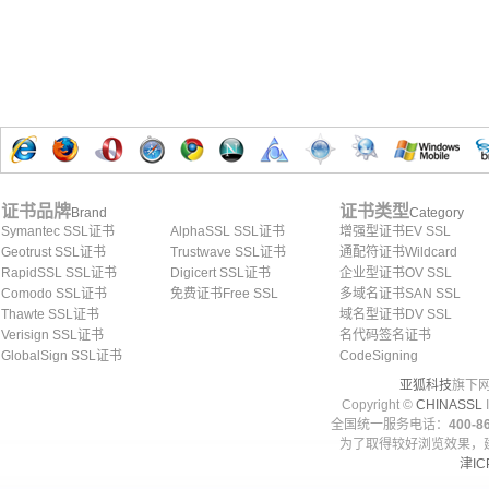
证书品牌
证书类型
Brand
Category
Symantec SSL证书
AlphaSSL SSL证书
增强型证书EV SSL
Geotrust SSL证书
Trustwave SSL证书
通配符证书Wildcard
RapidSSL SSL证书
Digicert SSL证书
企业型证书OV SSL
Comodo SSL证书
免费证书Free SSL
多域名证书SAN SSL
Thawte SSL证书
域名型证书DV SSL
Verisign SSL证书
名代码签名证书
GlobalSign SSL证书
CodeSigning
亚狐科技
旗下网
Copyright ©
CHINASSL
I
全国统一服务电话：
400-86
为了取得较好浏览效果，建
津IC