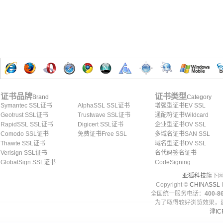
证书品牌
证书类型
Brand
Category
Symantec SSL证书
AlphaSSL SSL证书
增强型证书EV SSL
Geotrust SSL证书
Trustwave SSL证书
通配符证书Wildcard
RapidSSL SSL证书
Digicert SSL证书
企业型证书OV SSL
Comodo SSL证书
免费证书Free SSL
多域名证书SAN SSL
Thawte SSL证书
域名型证书DV SSL
Verisign SSL证书
名代码签名证书
GlobalSign SSL证书
CodeSigning
亚狐科技
旗下网
Copyright ©
CHINASSL
I
全国统一服务电话：
400-86
为了取得较好浏览效果，建
津IC