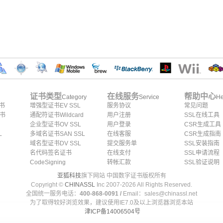
证书类型
在线服务
帮助中心
Category
Service
He
证书
增强型证书EV SSL
服务协议
常见问题
证书
通配符证书Wildcard
用户注册
SSL在线工具
企业型证书OV SSL
用户登录
CSR生成工具
L
多域名证书SAN SSL
在线客服
CSR生成指南
域名型证书DV SSL
提交服务单
SSL安装指南
名代码签名证书
在线支付
SSL申请流程
CodeSigning
转帐汇款
SSL验证说明
亚狐科技
旗下网站 中国数字证书版权所有
Copyright ©
CHINASSL
Inc 2007-
2026
All Rights Reserved.
全国统一服务电话：
400-868-0091 /
Email：sales@chinassl.net
为了取得较好浏览效果，建议使用IE7.0及以上浏览器浏览本站
津ICP备14006504号