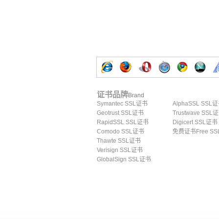
证书品牌
Brand
Symantec SSL证书
AlphaSSL SSL
Geotrust SSL证书
Trustwave SSL
RapidSSL SSL证书
Digicert SSL证书
Comodo SSL证书
免费证书Free SS
Thawte SSL证书
Verisign SSL证书
GlobalSign SSL证书