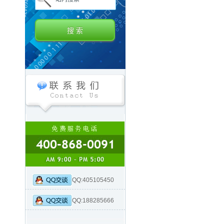
QQ:405105450
QQ:188285666