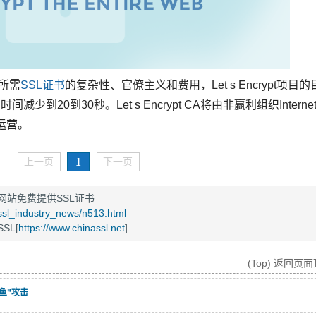
S所需
SSL证书
的复杂性、官僚主义和费用，Let s Encrypt项目的
20到30秒。Let s Encrypt CA将由非赢利组织Interne
G)运营。
1
上一页
下一页
为网站免费提供SSL证书
/ssl_industry_news/n513.html
SL[
https://www.chinassl.net
]
(Top) 返回页
鱼”攻击