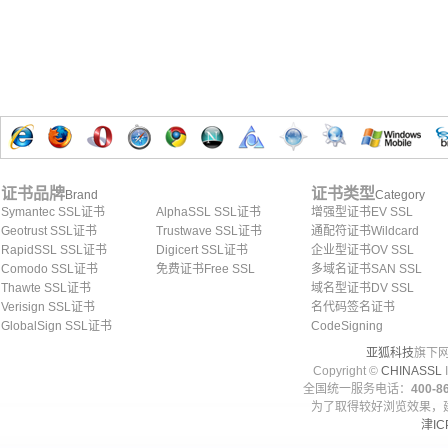
证书品牌
证书类型
Brand
Category
Symantec SSL证书
AlphaSSL SSL证书
增强型证书EV SSL
Geotrust SSL证书
Trustwave SSL证书
通配符证书Wildcard
RapidSSL SSL证书
Digicert SSL证书
企业型证书OV SSL
Comodo SSL证书
免费证书Free SSL
多域名证书SAN SSL
Thawte SSL证书
域名型证书DV SSL
Verisign SSL证书
名代码签名证书
GlobalSign SSL证书
CodeSigning
亚狐科技
旗下网
Copyright ©
CHINASSL
I
全国统一服务电话：
400-86
为了取得较好浏览效果，建
津IC