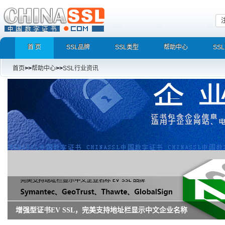
首 页
SSL品牌
SSL类型
帮助中心
SS
首页
>>
帮助中心
>>
SSL行业资讯
增强型证书EV SSL，完美支持地址栏显示中文企业名称