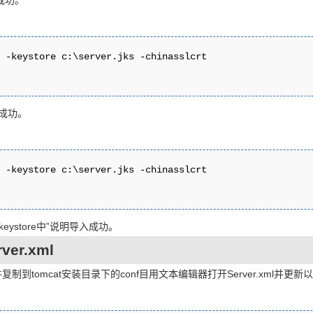
入成功。
 -keystore c:\server.jks -chinasslcrt 

入成功。
 -keystore c:\server.jks -chinasslcrt 

ystore中”说明导入成功。
er.xml
件复制到tomcat安装目录下的conf目用文本编辑器打开Server.xml并更新