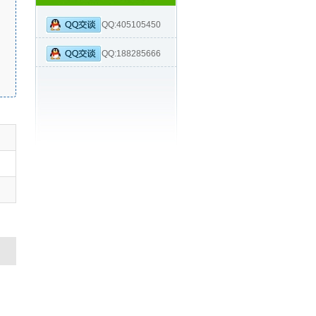
QQ:405105450
QQ:188285666