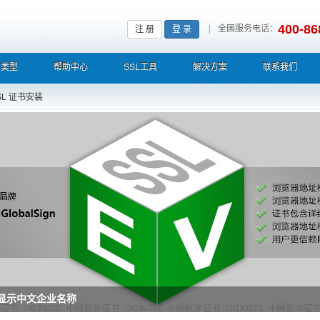
400-86
|
全国服务电话：
注 册
登 录
L类型
帮助中心
SSL工具
解决方案
联系我们
SL 证书安装