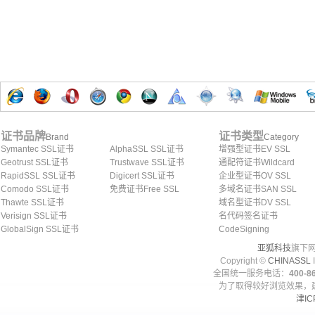
证书品牌
证书类型
Brand
Category
Symantec SSL证书
AlphaSSL SSL证书
增强型证书EV SSL
Geotrust SSL证书
Trustwave SSL证书
通配符证书Wildcard
RapidSSL SSL证书
Digicert SSL证书
企业型证书OV SSL
Comodo SSL证书
免费证书Free SSL
多域名证书SAN SSL
Thawte SSL证书
域名型证书DV SSL
Verisign SSL证书
名代码签名证书
GlobalSign SSL证书
CodeSigning
亚狐科技
旗下网
Copyright ©
CHINASSL
I
全国统一服务电话：
400-86
为了取得较好浏览效果，建
津IC