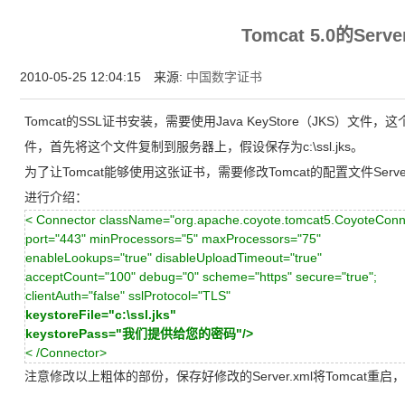
增强型证书EV SSL,赛门铁克EV证书,verisign EV SSL证书,完美支持地址栏显示中文企业名
Tomcat 5.0的Serve
位SSL证书,绿色地址栏证书
2010-05-25 12:04:15 来源:
中国数字证书
Tomcat的SSL证书安装，需要使用Java KeyStore（JKS）
件，首先将这个文件复制到服务器上，假设保存为c:\ssl.jks。
为了让Tomcat能够使用这张证书，需要修改Tomcat的配置文件Server
进行介绍：
< Connector className="org.apache.coyote.tomcat5.CoyoteConn
port="443" minProcessors="5" maxProcessors="75"
enableLookups="true" disableUploadTimeout="true"
acceptCount="100" debug="0" scheme="https" secure="true";
clientAuth="false" sslProtocol="TLS"
keystoreFile="c:\ssl.jks"
keystorePass="我们提供给您的密码"/>
< /Connector>
注意修改以上粗体的部份，保存好修改的Server.xml将Tomcat重