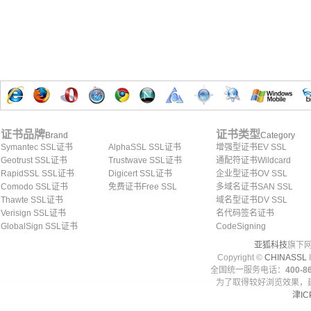
证书品牌
证书类型
Brand
Category
Symantec SSL证书
AlphaSSL SSL证书
增强型证书EV SSL
Geotrust SSL证书
Trustwave SSL证书
通配符证书Wildcard
RapidSSL SSL证书
Digicert SSL证书
企业型证书OV SSL
Comodo SSL证书
免费证书Free SSL
多域名证书SAN SSL
Thawte SSL证书
域名型证书DV SSL
Verisign SSL证书
名代码签名证书
GlobalSign SSL证书
CodeSigning
亚狐科技
旗下网
Copyright ©
CHINASSL
I
全国统一服务电话：
400-86
为了取得较好浏览效果，建
津IC