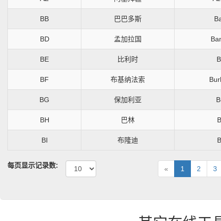
BB
巴巴多斯
B
BD
孟加拉国
Ba
BE
比利时
B
BF
布基纳法索
Bur
BG
保加利亚
B
BH
巴林
B
BI
布隆迪
B
每页显示记录数:
Previous
«
1
2
3