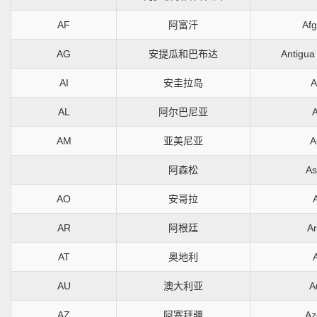
AF
阿富汗
Afg
AG
安提瓜和巴布达
Antigua
AI
安圭拉岛
A
AL
阿尔巴尼亚
A
AM
亚美尼亚
A
阿森松
As
AO
安哥拉
AR
阿根廷
Ar
AT
奥地利
AU
澳大利亚
A
AZ
阿塞拜疆
Az