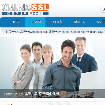
首 页
SSL品牌
SSL类型
帮助中心
SSL
首页
>>
SSL品牌
>>
Symantec SSL 证书
>>
Symantec Secure Site Wildcard SS
Symantec VeriSign SSL证书
Secure Site Pro with EV SSL Certificates,Secure Site with EV SSL Certificates,S