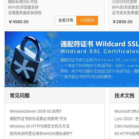
国际标准SSL可信
128/256位加密
99％的浏览器支持
99％的浏览器
无限服务器安装授权
证书丢失免费重
查看详情
立刻购买
￥4580.00
￥2856.00
常见问题
技术文档
WindowsServer 2008 IIS 启用T
Microsoft Off
通配符证书别名设置必须使用*开头
Lync 2010 
Windows IIS HTTPS绑定主机头方法
Citrix NetSca
如何关闭阿里云域名WHOIS隐私保护？
IIS HTTPS启用