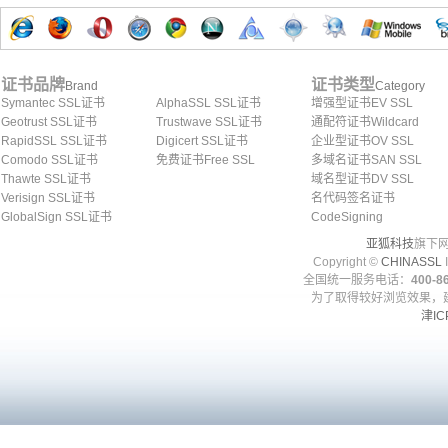
证书品牌
证书类型
Brand
Category
Symantec SSL证书
AlphaSSL SSL证书
增强型证书EV SSL
Geotrust SSL证书
Trustwave SSL证书
通配符证书Wildcard
RapidSSL SSL证书
Digicert SSL证书
企业型证书OV SSL
Comodo SSL证书
免费证书Free SSL
多域名证书SAN SSL
Thawte SSL证书
域名型证书DV SSL
Verisign SSL证书
名代码签名证书
GlobalSign SSL证书
CodeSigning
亚狐科技
旗下网
Copyright ©
CHINASSL
I
全国统一服务电话：
400-86
为了取得较好浏览效果，建
津IC