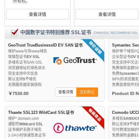
所有权。
查看详情
查看详情
中国数字证书特别推荐 SSL证书
CHINASSL RECOMMEND SSL 
GeoTrust TrueBusinessID EV SAN 证书
Symantec Se
保护www与非www域名
保护单个域名FQ
增强型证书
EV SSL
企业型证书
OV 
多域名证书SAN SSL
完全支持中文企
浏览器地址栏绿色显示
免费保险金额5
完全支持中文信息
免费
Symantec
默认支持
5个
域名
99％的浏览器
无限服务器安装授权
免费恶意软件扫
查看详情
立刻购买
￥7530.00
Product ID 
Thawte SSL123 WildCard SSL证书
Comodo UCC
保护*.domain.com
多域名
SAN/UC
通配符
Wildcard SSL
默认支持
3个
域
证书保护无限子域名
可付费增加保护
1-24小时快速签发证书
免费保险金额$10