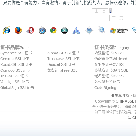
只要你是个有能力，富有激情，勇于创新与挑战的人，惠保欢迎你，并
1
上一页
下一页
证书品牌
证书类型
Brand
Category
Symantec SSL证书
AlphaSSL SSL证书
增强型证书EV SSL
Geotrust SSL证书
Trustwave SSL证书
通配符证书Wildcard
RapidSSL SSL证书
Digicert SSL证书
企业型证书OV SSL
Comodo SSL证书
免费证书Free SSL
多域名证书SAN SSL
Thawte SSL证书
域名型证书DV SSL
Verisign SSL证书
名代码签名证书
GlobalSign SSL证书
CodeSigning
亚狐科技
旗下网
Copyright ©
CHINASSL
I
全国统一服务电话：
400-86
为了取得较好浏览效果，建
津IC