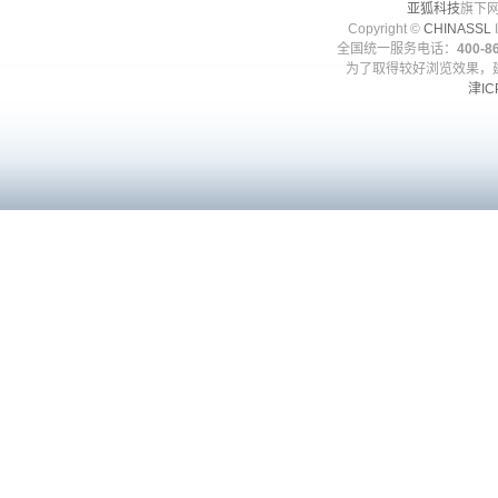
亚狐科技
旗下网
Copyright ©
CHINASSL
I
全国统一服务电话：
400-86
为了取得较好浏览效果，建
津IC