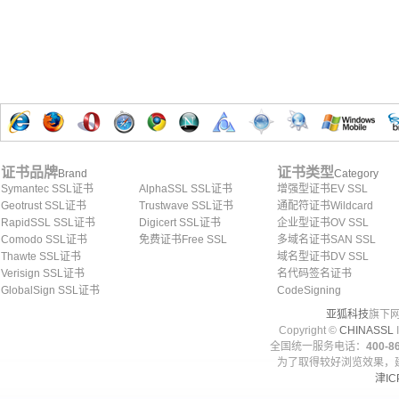
证书品牌
证书类型
Brand
Category
Symantec SSL证书
AlphaSSL SSL证书
增强型证书EV SSL
Geotrust SSL证书
Trustwave SSL证书
通配符证书Wildcard
RapidSSL SSL证书
Digicert SSL证书
企业型证书OV SSL
Comodo SSL证书
免费证书Free SSL
多域名证书SAN SSL
Thawte SSL证书
域名型证书DV SSL
Verisign SSL证书
名代码签名证书
GlobalSign SSL证书
CodeSigning
亚狐科技
旗下网
Copyright ©
CHINASSL
I
全国统一服务电话：
400-86
为了取得较好浏览效果，建
津IC