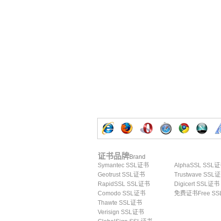
证书品牌
Brand
Symantec SSL证书
AlphaSSL SSL
Geotrust SSL证书
Trustwave SSL
RapidSSL SSL证书
Digicert SSL证书
Comodo SSL证书
免费证书Free SS
Thawte SSL证书
Verisign SSL证书