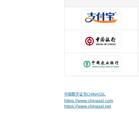
中国数字证书CHINASSL
https://www.chinassl.com
https://www.chinassl.net