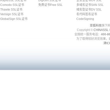
RapidSSL SSL证书
Digicert SSL证书
企业型证书OV SSL
Comodo SSL证书
免费证书Free SSL
多域名证书SAN SSL
Thawte SSL证书
域名型证书DV SSL
Verisign SSL证书
名代码签名证书
GlobalSign SSL证书
CodeSigning
亚狐科技
旗下网
Copyright ©
CHINASSL
I
全国统一服务电话：
400-86
为了取得较好浏览效果，建
津IC