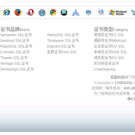
证书品牌
证书类型
Brand
Category
Symantec SSL证书
AlphaSSL SSL证书
增强型证书EV SSL
Geotrust SSL证书
Trustwave SSL证书
通配符证书Wildcard
RapidSSL SSL证书
Digicert SSL证书
企业型证书OV SSL
Comodo SSL证书
免费证书Free SSL
多域名证书SAN SSL
Thawte SSL证书
域名型证书DV SSL
Verisign SSL证书
名代码签名证书
GlobalSign SSL证书
CodeSigning
亚狐科技
旗下网
Copyright ©
CHINASSL
I
全国统一服务电话：
400-86
为了取得较好浏览效果，建
津IC