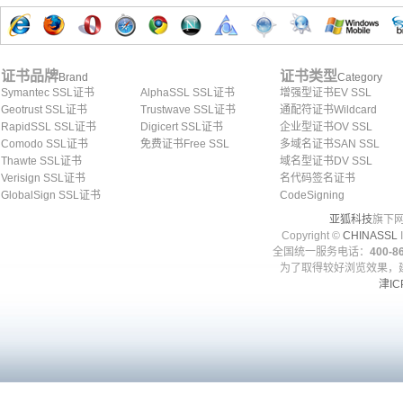
证书品牌
证书类型
Brand
Category
Symantec SSL证书
AlphaSSL SSL证书
增强型证书EV SSL
Geotrust SSL证书
Trustwave SSL证书
通配符证书Wildcard
RapidSSL SSL证书
Digicert SSL证书
企业型证书OV SSL
Comodo SSL证书
免费证书Free SSL
多域名证书SAN SSL
Thawte SSL证书
域名型证书DV SSL
Verisign SSL证书
名代码签名证书
GlobalSign SSL证书
CodeSigning
亚狐科技
旗下网
Copyright ©
CHINASSL
I
全国统一服务电话：
400-86
为了取得较好浏览效果，建
津IC