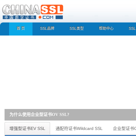
首 页
SSL品牌
SSL类型
帮助中心
SS
为什么使用企业型证书OV SSL?
企业型证书OV SSL 快速识别真实企业/组织身份，防止假冒/诈骗/钓鱼网站 数据通
增强型证书EV SSL
通配符证书Wildcard SSL
企业型证书O