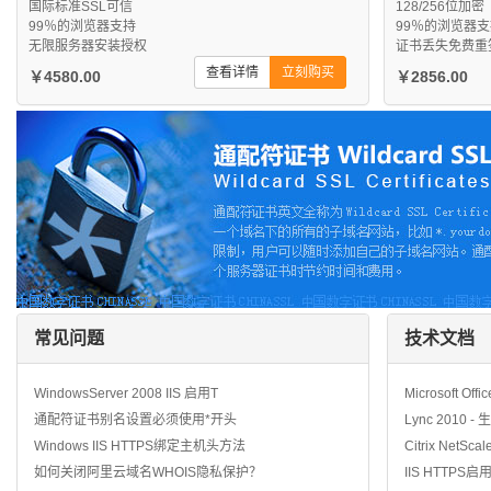
国际标准SSL可信
128/256位加密
99％的浏览器支持
99％的浏览器
无限服务器安装授权
证书丢失免费重
查看详情
立刻购买
￥4580.00
￥2856.00
常见问题
技术文档
WindowsServer 2008 IIS 启用T
Microsoft Off
通配符证书别名设置必须使用*开头
Lync 2010 
Windows IIS HTTPS绑定主机头方法
Citrix NetSca
如何关闭阿里云域名WHOIS隐私保护？
IIS HTTPS启用