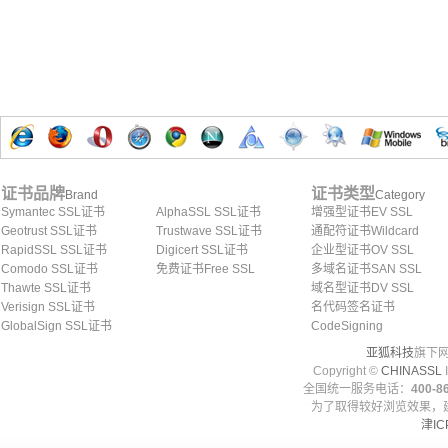
证书品牌
证书类型
Brand
Category
Symantec SSL证书
AlphaSSL SSL证书
增强型证书EV SSL
Geotrust SSL证书
Trustwave SSL证书
通配符证书Wildcard
RapidSSL SSL证书
Digicert SSL证书
企业型证书OV SSL
Comodo SSL证书
免费证书Free SSL
多域名证书SAN SSL
Thawte SSL证书
域名型证书DV SSL
Verisign SSL证书
名代码签名证书
GlobalSign SSL证书
CodeSigning
亚狐科技
旗下网
Copyright ©
CHINASSL
I
全国统一服务电话：
400-86
为了取得较好浏览效果，建
津IC