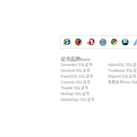
证书品牌
Brand
Symantec SSL证书
AlphaSSL SSL
Geotrust SSL证书
Trustwave SSL
RapidSSL SSL证书
Digicert SSL证书
Comodo SSL证书
免费证书Free SS
Thawte SSL证书
Verisign SSL证书
GlobalSign SSL证书