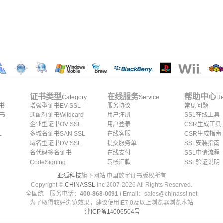
证书类型
在线服务
帮助中心
Category
Service
He
证书
增强型证书EV SSL
服务协议
常见问题
证书
通配符证书Wildcard
用户注册
SSL在线工具
企业型证书OV SSL
用户登录
CSR生成工具
L
多域名证书SAN SSL
在线客服
CSR生成指南
域名型证书DV SSL
提交服务单
SSL安装指南
名代码签名证书
在线支付
SSL申请流程
CodeSigning
转帐汇款
SSL验证说明
亚狐科技
旗下网站 中国数字证书版权所有
Copyright ©
CHINASSL
Inc 2007-
2026
All Rights Reserved.
全国统一服务电话：
400-868-0091 /
Email：sales@chinassl.net
为了取得较好浏览效果，建议使用IE7.0及以上浏览器浏览本站
津ICP备14006504号