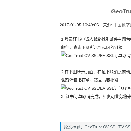
为什么企业型SSL证书? 证书包含企业信息
GeoTr
付、政府机构...
2017-01-05 10:49:06 来源:
中国数字证
1.登录证书申请人邮箱找到邮件主题为
邮件，
点击
下图所示红框内的链接
2.在下图所示页面，在证书取消之前
请
认取消证书订单，
请点击
我批准
3. 证书订单取消完成，如贵司业务将
原文标题：GeoTrust OV SSL/EV