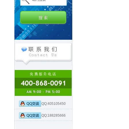
QQ:405105450
QQ:188285666