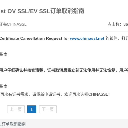
，点击证书信息立辨网站是否属于该企业/机构，假冒网站无所遁形 适用于企业网站、电
ust OV SSL/EV SSL订单取消指南
书CHINASSL
点击数：36
Certificate Cancellation Request for
www.chinassl.net
的邮件，打
用户仔细确认并核实清楚，证书取消后将立刻无法使用并无法恢复，用户
来再次有证书需求，请重新申请证书，欢迎再次选择CHINASSL！
1
上一页
下一页
 SSL订单取消指南