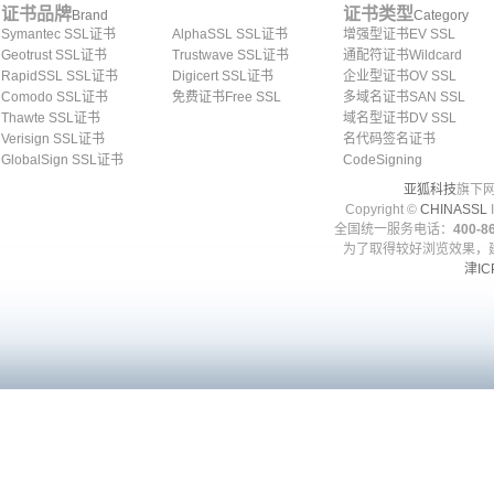
证书品牌
证书类型
Brand
Category
Symantec SSL证书
AlphaSSL SSL证书
增强型证书EV SSL
Geotrust SSL证书
Trustwave SSL证书
通配符证书Wildcard
RapidSSL SSL证书
Digicert SSL证书
企业型证书OV SSL
Comodo SSL证书
免费证书Free SSL
多域名证书SAN SSL
Thawte SSL证书
域名型证书DV SSL
Verisign SSL证书
名代码签名证书
GlobalSign SSL证书
CodeSigning
亚狐科技
旗下网
Copyright ©
CHINASSL
I
全国统一服务电话：
400-86
为了取得较好浏览效果，建
津IC