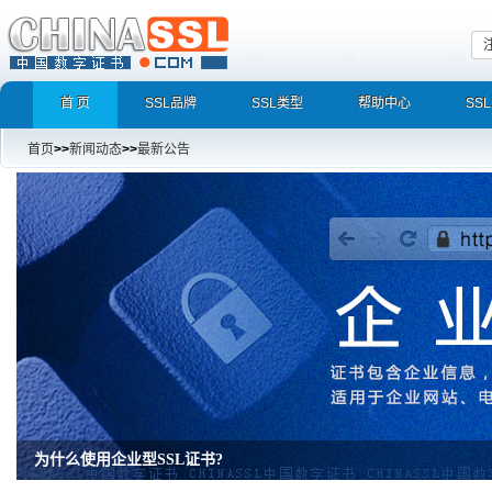
首 页
SSL品牌
SSL类型
帮助中心
SS
首页
>>
新闻动态
>>
最新公告
增强型证书EV SSL，完美支持地址栏显示中文企业名称