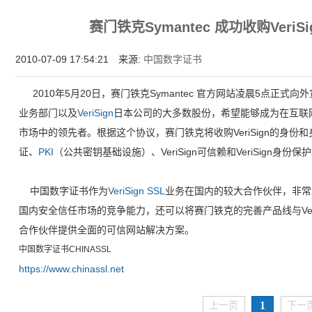
增强型证书EV SSL,赛门铁克EV证书,verisign EV SSL证书,完美支持地址栏显示中文企业名
赛门铁克Symantec 成功收购VeriS
位SSL证书,绿色地址栏证书
2010-07-09 17:54:21 来源:
中国数字证书
2010年5月20日，赛门铁克Symantec 官方网站凌晨5点正式向
业务部门以及
VeriSign
日本公司的大多数股份，希望能够成为在互联
市场中的领先者。根据这个协议，赛门铁克将收购VeriSign的身份
证、
PKI
（公共密钥基础设施）、VeriSign可信赖和VeriSign身份
中国数字证书作为
VeriSign SSL
业务在国内的较大合作伙伴，非常
国内安全信任市场的竞争能力，还可以将赛门铁克的完善产品线与Veri
合作伙伴提供全面的可信网站解决方案。
中国数字证书CHINASSL
https://www.chinassl.net
1
上一页
下一