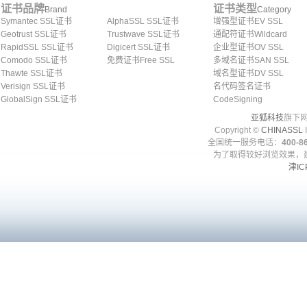
证书品牌
证书类型
Brand
Category
Symantec SSL证书
AlphaSSL SSL证书
增强型证书EV SSL
Geotrust SSL证书
Trustwave SSL证书
通配符证书Wildcard
RapidSSL SSL证书
Digicert SSL证书
企业型证书OV SSL
Comodo SSL证书
免费证书Free SSL
多域名证书SAN SSL
Thawte SSL证书
域名型证书DV SSL
Verisign SSL证书
名代码签名证书
GlobalSign SSL证书
CodeSigning
亚狐科技
旗下网
Copyright ©
CHINASSL
I
全国统一服务电话：
400-86
为了取得较好浏览效果，建
津IC