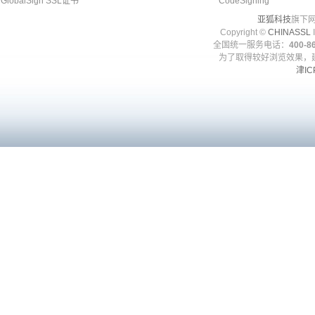
GlobalSign SSL证书
CodeSigning
亚狐科技
旗下网
Copyright ©
CHINASSL
I
全国统一服务电话：
400-86
为了取得较好浏览效果，建
津IC