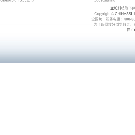
GlobalSign SSL证书
CodeSigning
亚狐科技
旗下网
Copyright ©
CHINASSL
I
全国统一服务电话：
400-86
为了取得较好浏览效果，建
津IC