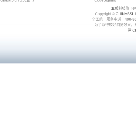
GlobalSign SSL证书
CodeSigning
亚狐科技
旗下网
Copyright ©
CHINASSL
I
全国统一服务电话：
400-86
为了取得较好浏览效果，建
津IC