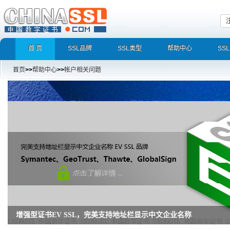
首 页
SSL品牌
SSL类型
帮助中心
SS
首页
>>
帮助中心
>>
帐户相关问题
增强型证书EV SSL，完美支持地址栏显示中文企业名称