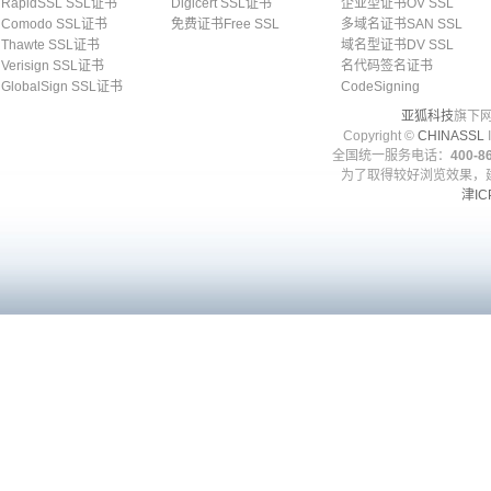
RapidSSL SSL证书
Digicert SSL证书
企业型证书OV SSL
Comodo SSL证书
免费证书Free SSL
多域名证书SAN SSL
Thawte SSL证书
域名型证书DV SSL
Verisign SSL证书
名代码签名证书
GlobalSign SSL证书
CodeSigning
亚狐科技
旗下网
Copyright ©
CHINASSL
I
全国统一服务电话：
400-86
为了取得较好浏览效果，建
津IC