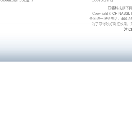
GlobalSign SSL证书
CodeSigning
亚狐科技
旗下网
Copyright ©
CHINASSL
I
全国统一服务电话：
400-86
为了取得较好浏览效果，建
津IC