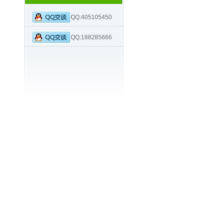
QQ:405105450
QQ:188285666