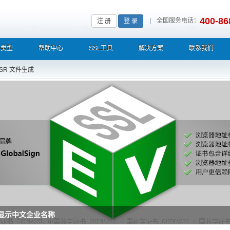
400-86
|
全国服务电话：
注 册
登 录
L类型
帮助中心
SSL工具
解决方案
联系我们
SR 文件生成
栏显示中文企业名称