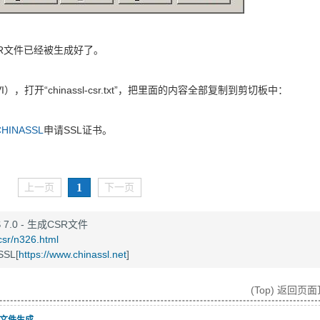
CSR文件已经被生成好了。
I），打开“chinassl-csr.txt”，把里面的内容全部复制到剪切板中：
INASSL
申请SSL证书。
1
上一页
下一页
S 7.0 - 生成CSR文件
csr/n326.html
SL[
https://www.chinassl.net
]
(Top) 返回页
CSR文件生成