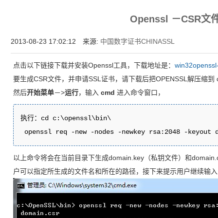
增强型证书EV SSL,赛门铁克EV证书,verisign EV SSL证书,完美支持地址栏显示中文企业名
Openssl －CSR
位SSL证书,绿色地址栏证书
2013-08-23 17:02:12 来源:
中国数字证书CHINASSL
点击以下链接下载并安装Openssl工具，下载地址是：
win32openssl
要生成CSR文件，并申请SSL证书，请下载后把OPENSSL解压缩到 c:\
然后
开始菜单
－>
运行
，输入
cmd
进入命令窗口，
执行：cd c:\openssl\bin\
 openssl req -new -nodes -newkey rsa:2048 -keyout 
以上命令将会在当前目录下生成domain.key（私钥文件）和domai
户可以指定所生成的文件名和所在的路径，接下来提示用户继续输入