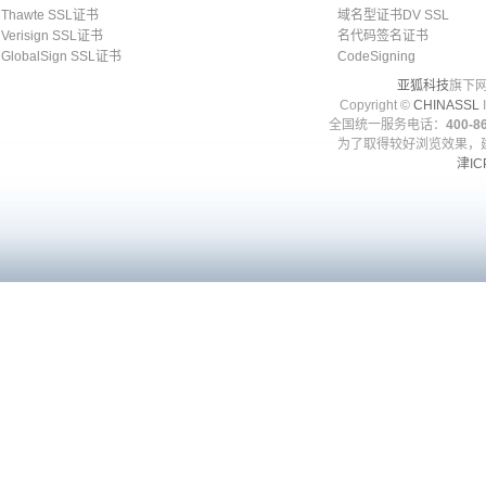
Thawte SSL证书
域名型证书DV SSL
Verisign SSL证书
名代码签名证书
GlobalSign SSL证书
CodeSigning
亚狐科技
旗下网
Copyright ©
CHINASSL
I
全国统一服务电话：
400-86
为了取得较好浏览效果，建
津IC