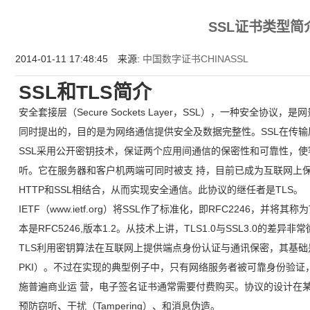
为什么企业型SSL证书? 证书包含企业信息，点击证书信息立辨网站是否属于该
SSL证书类型简
付、政府机构...
2014-01-11 17:48:45 来源:
中国数字证书CHINASSL
SSL和TLS简介
安全套接层（Secure Sockets Layer，SSL），一种安全协议，
同时提出的，目的是为网络通信提供安全及数据完整性。SSL在传
SSL采用公开密钥技术，保证两个应用间通信的保密性和可靠性，
听。它在服务器和客户机两端可同时被支 持，目前已成为互联网上保
HTTP和SSL相结合，从而实现安全通信。此协议的继任者是TLS。
IETF（www.ietf.org）将SSL作了标准化，即RFC2246，并将其称为TLS
本是RFC5246,版本1.2。从技术上讲，TLS1.0与SSL3.0的差异非
TLS利用密钥算法在互联网上提供端点身份认证与通讯保密，其基础是公钥基础设施（
PKI）。不过在实现的典型例子中，只有网络服务者被可靠身份验
施普遍商业运 营，电子签名证书通常需要付费购买。协议的设计在
预防窃听、干扰（Tampering）、和消息伪造。