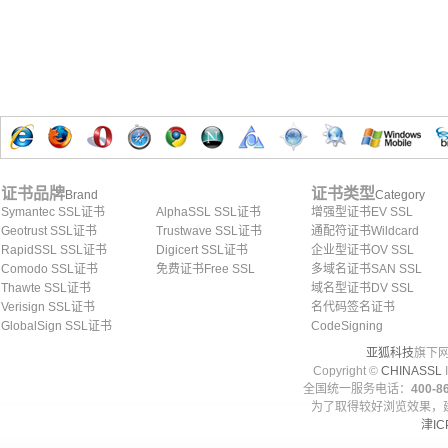
证书品牌
证书类型
Brand
Category
Symantec SSL证书
AlphaSSL SSL证书
增强型证书EV SSL
Geotrust SSL证书
Trustwave SSL证书
通配符证书Wildcard
RapidSSL SSL证书
Digicert SSL证书
企业型证书OV SSL
Comodo SSL证书
免费证书Free SSL
多域名证书SAN SSL
Thawte SSL证书
域名型证书DV SSL
Verisign SSL证书
名代码签名证书
GlobalSign SSL证书
CodeSigning
亚狐科技
旗下网
Copyright ©
CHINASSL
I
全国统一服务电话：
400-86
为了取得较好浏览效果，建
津IC